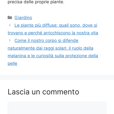
precisa delle proprie piante.
Categorie
Giardino
Le piante più diffuse: quali sono, dove si
trovano e perché arricchiscono la nostra vita
Come il nostro corpo si difende
naturalmente dai raggi solari: il ruolo della
melanina e le curiosità sulla protezione della
pelle
Lascia un commento
Commento