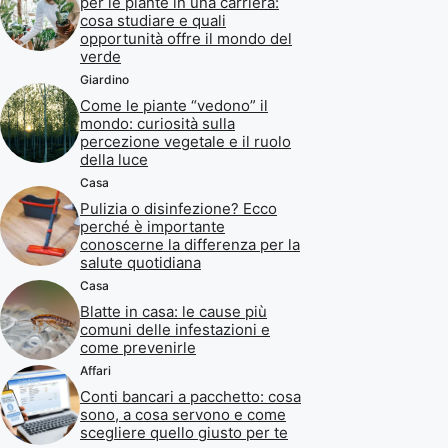
per le piante in una carriera:
cosa studiare e quali
opportunità offre il mondo del
verde
Giardino
Come le piante “vedono” il
mondo: curiosità sulla
percezione vegetale e il ruolo
della luce
Casa
Pulizia o disinfezione? Ecco
perché è importante
conoscerne la differenza per la
salute quotidiana
Casa
Blatte in casa: le cause più
comuni delle infestazioni e
come prevenirle
Affari
Conti bancari a pacchetto: cosa
sono, a cosa servono e come
scegliere quello giusto per te