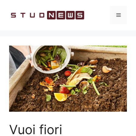
Vai
al
Menu
contenuto
Vuoi fiori