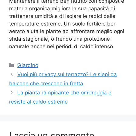
Mantenere il terreno ben nutrito con compost e
materia organica migliora la sua capacità di
trattenere umidità e di isolare le radici dalle
temperature estreme. Un suolo fertile e ben
aerato aiuta le piante ad affrontare meglio ogni
sfida stagionale, offrendo una protezione
naturale anche nei periodi di caldo intenso.
Categorie
Giardino
Vuoi più privacy sul terrazzo? Le siepi da
balcone che crescono in fretta
La pianta rampicante che ombreggia e
resiste al caldo estremo
Lascia un commento