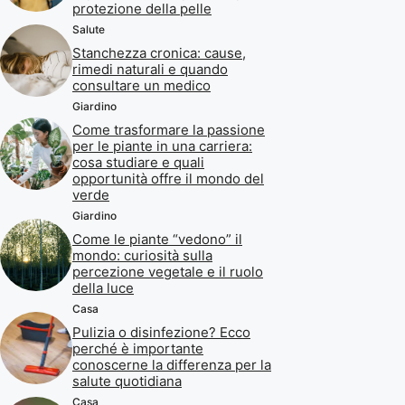
protezione della pelle
Salute
Stanchezza cronica: cause,
rimedi naturali e quando
consultare un medico
Giardino
Come trasformare la passione
per le piante in una carriera:
cosa studiare e quali
opportunità offre il mondo del
verde
Giardino
Come le piante “vedono” il
mondo: curiosità sulla
percezione vegetale e il ruolo
della luce
Casa
Pulizia o disinfezione? Ecco
perché è importante
conoscerne la differenza per la
salute quotidiana
Casa