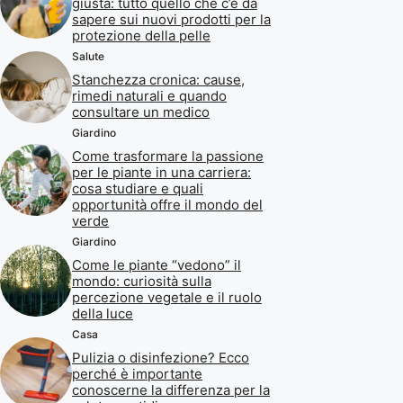
giusta: tutto quello che c’è da
sapere sui nuovi prodotti per la
protezione della pelle
Salute
Stanchezza cronica: cause,
rimedi naturali e quando
consultare un medico
Giardino
Come trasformare la passione
per le piante in una carriera:
cosa studiare e quali
opportunità offre il mondo del
verde
Giardino
Come le piante “vedono” il
mondo: curiosità sulla
percezione vegetale e il ruolo
della luce
Casa
Pulizia o disinfezione? Ecco
perché è importante
conoscerne la differenza per la