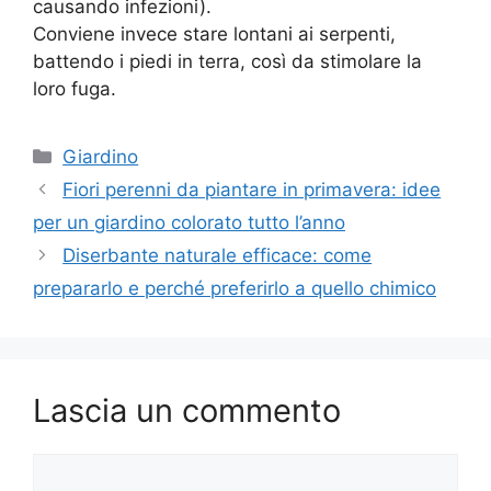
causando infezioni).
Conviene invece stare lontani ai serpenti,
battendo i piedi in terra, così da stimolare la
loro fuga.
Categorie
Giardino
Fiori perenni da piantare in primavera: idee
per un giardino colorato tutto l’anno
Diserbante naturale efficace: come
prepararlo e perché preferirlo a quello chimico
Lascia un commento
Commento