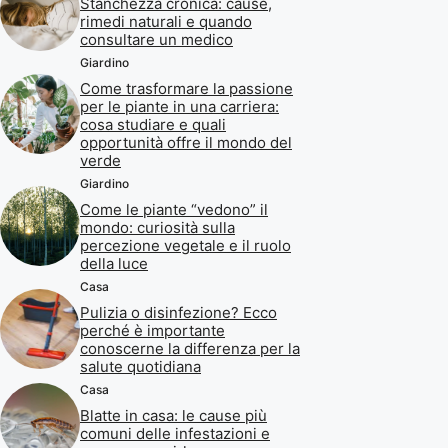
Stanchezza cronica: cause,
rimedi naturali e quando
consultare un medico
Giardino
Come trasformare la passione
per le piante in una carriera:
cosa studiare e quali
opportunità offre il mondo del
verde
Giardino
Come le piante “vedono” il
mondo: curiosità sulla
percezione vegetale e il ruolo
della luce
Casa
Pulizia o disinfezione? Ecco
perché è importante
conoscerne la differenza per la
salute quotidiana
Casa
Blatte in casa: le cause più
comuni delle infestazioni e