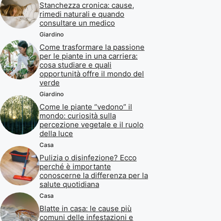
Stanchezza cronica: cause,
rimedi naturali e quando
consultare un medico
Giardino
Come trasformare la passione
per le piante in una carriera:
cosa studiare e quali
opportunità offre il mondo del
verde
Giardino
Come le piante “vedono” il
mondo: curiosità sulla
percezione vegetale e il ruolo
della luce
Casa
Pulizia o disinfezione? Ecco
perché è importante
conoscerne la differenza per la
salute quotidiana
Casa
Blatte in casa: le cause più
comuni delle infestazioni e