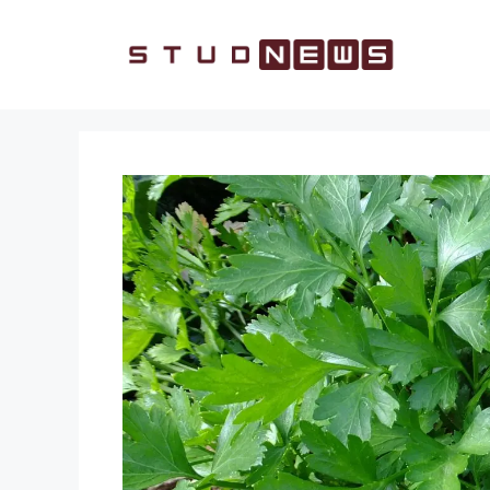
Vai
al
contenuto