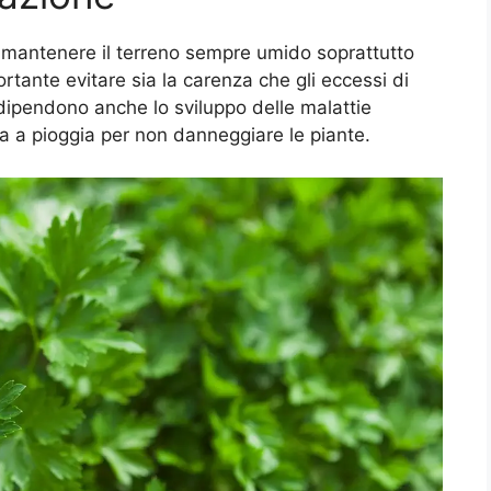
er mantenere il terreno sempre umido soprattutto
ortante evitare sia la carenza che gli eccessi di
 dipendono anche lo sviluppo delle malattie
era a pioggia per non danneggiare le piante.