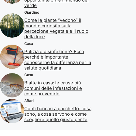
verde
Giardino
Come le piante “vedono” il
mondo: curiosità sulla
percezione vegetale e il ruolo
della luce
Casa
Pulizia o disinfezione? Ecco
perché è importante
conoscerne la differenza per la
salute quotidiana
Casa
Blatte in casa: le cause più
comuni delle infestazioni e
come prevenirle
Affari
Conti bancari a pacchetto: cosa
sono, a cosa servono e come
scegliere quello giusto per te