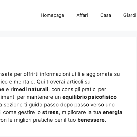
Homepage
Affari
Casa
Giard
sata per offrirti informazioni utili e aggiornate su
co e mentale. Qui troverai articoli su
ne
e
rimedi naturali
, con consigli pratici per
gerimenti per mantenere un
equilibrio psicofisico
ta sezione ti guida passo dopo passo verso uno
ri come gestire lo
stress
, migliorare la tua
energia
on le migliori pratiche per il tuo
benessere.