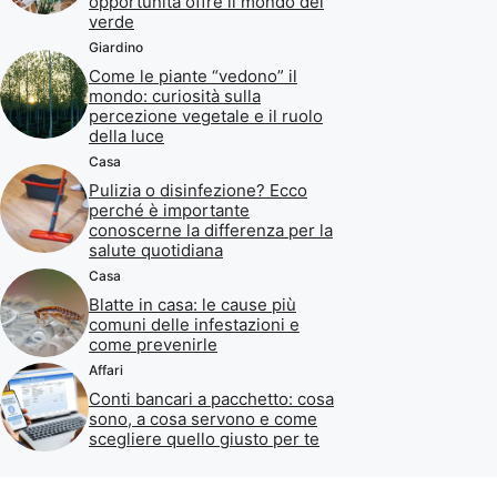
opportunità offre il mondo del
verde
Giardino
Come le piante “vedono” il
mondo: curiosità sulla
percezione vegetale e il ruolo
della luce
Casa
Pulizia o disinfezione? Ecco
perché è importante
conoscerne la differenza per la
salute quotidiana
Casa
Blatte in casa: le cause più
comuni delle infestazioni e
come prevenirle
Affari
Conti bancari a pacchetto: cosa
sono, a cosa servono e come
scegliere quello giusto per te